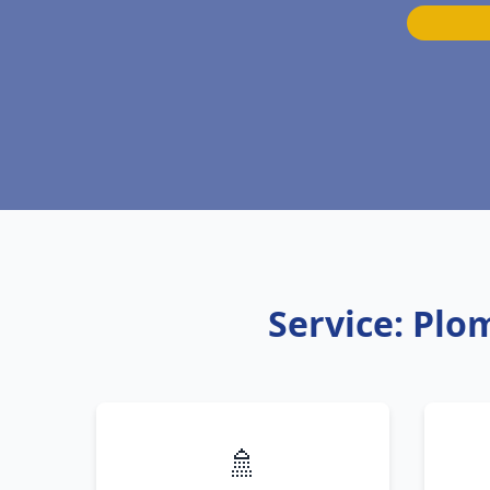
Service: Plo
🚿