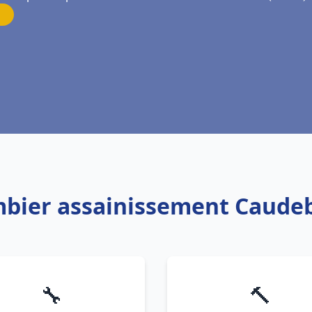
mbier assainissement Caudeb
🔧
🔨