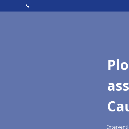
📞
Pl
as
Cau
Interventi