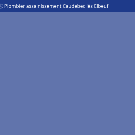
🕒 Plombier assainissement Caudebec lès Elbeuf