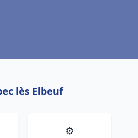
ec lès Elbeuf
⚙️