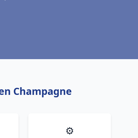
s en Champagne
⚙️