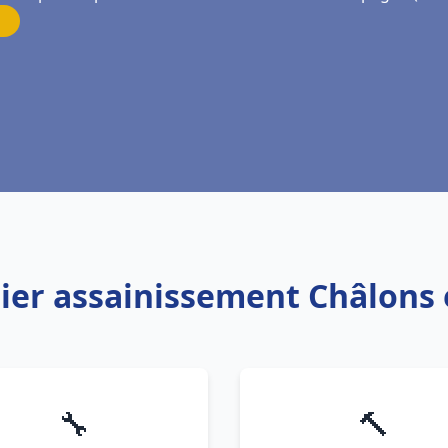
bier assainissement Châlon
🔧
🔨