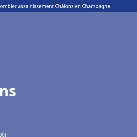
lombier assainissement Châlons en Champagne
ons
00)