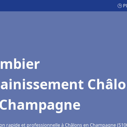
🕒 P
ombier
sainissement Châl
 Champagne
ion rapide et professionnelle à Châlons en Champagne (510