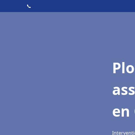
📞
Pl
as
en
Intervent