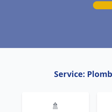
Service: Plom
🚿