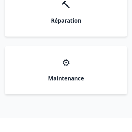
🔨
Réparation
⚙️
Maintenance