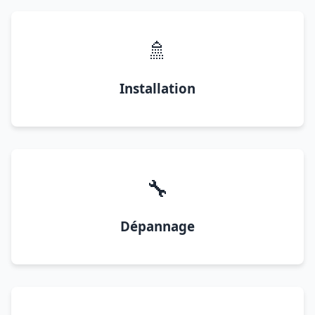
🚿
Installation
🔧
Dépannage