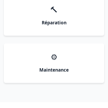
🔨
Réparation
⚙️
Maintenance