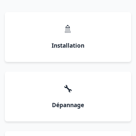
🚿
Installation
🔧
Dépannage