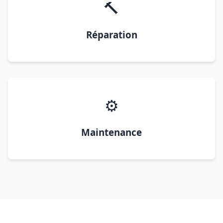
🔨
Réparation
⚙️
Maintenance