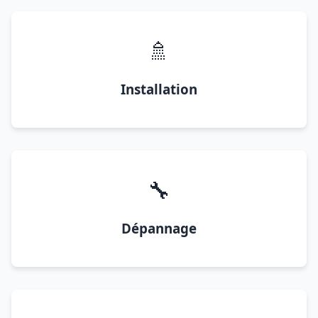
🚿
Installation
🔧
Dépannage