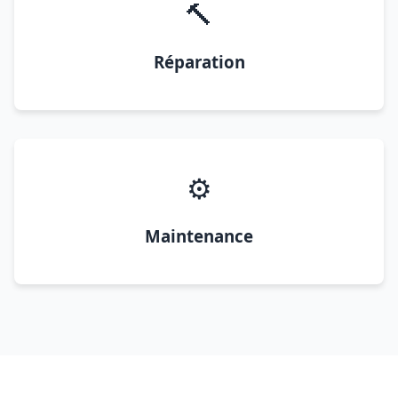
🔨
Réparation
⚙️
Maintenance