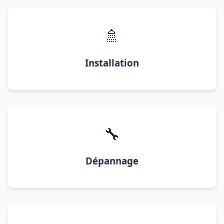
🚿
Installation
🔧
Dépannage