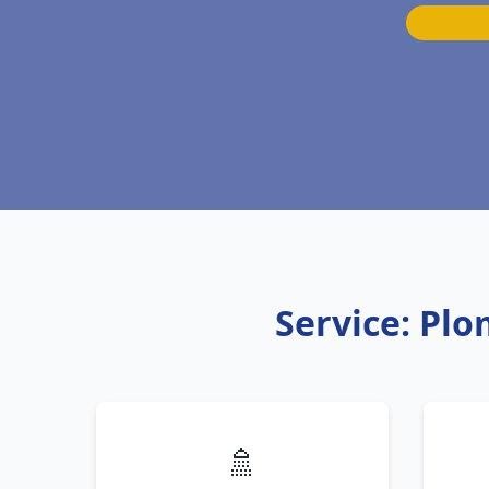
Service: Plo
🚿