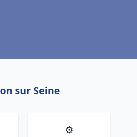
lon sur Seine
⚙️