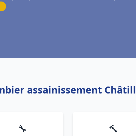
mbier assainissement Châtil
🔧
🔨