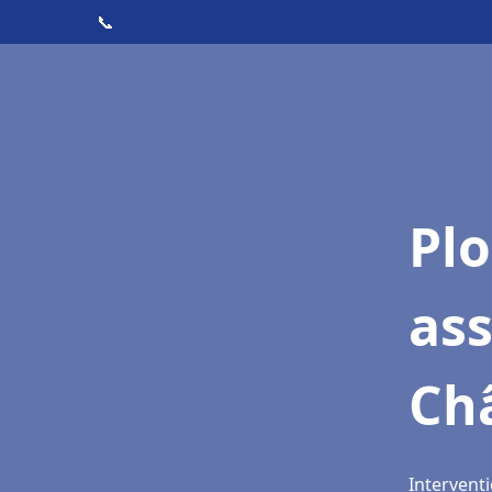
📞
Pl
as
Châ
Interventi