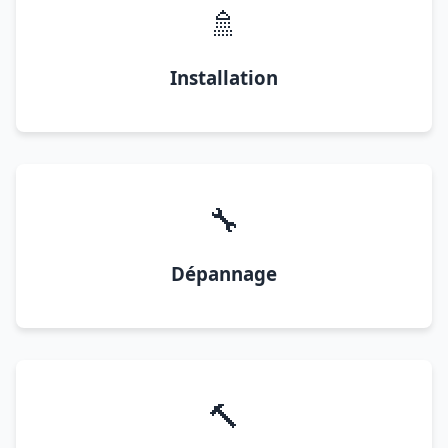
🚿
Installation
🔧
Dépannage
🔨