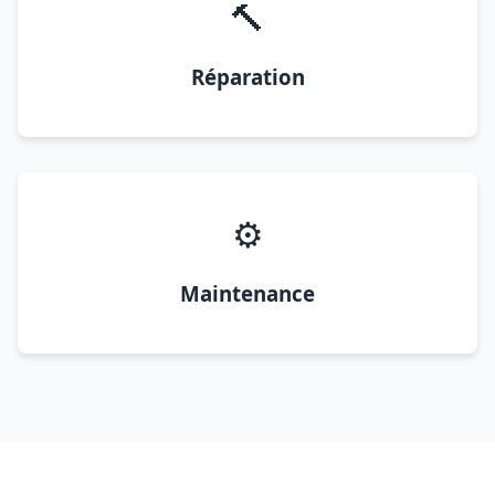
🔨
Réparation
⚙️
Maintenance