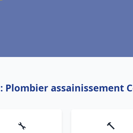
e: Plombier assainissement 
🔧
🔨