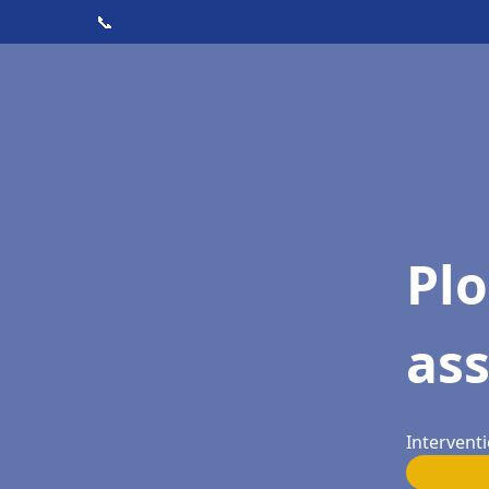
📞
Pl
as
Intervent