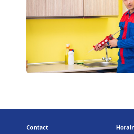
Contact
Horair