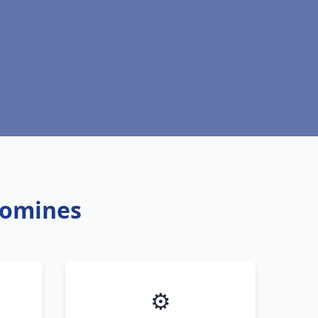
Comines
⚙️