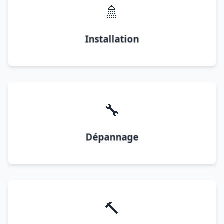
🚿
Installation
🔧
Dépannage
🔨