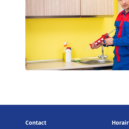
Contact
Horair