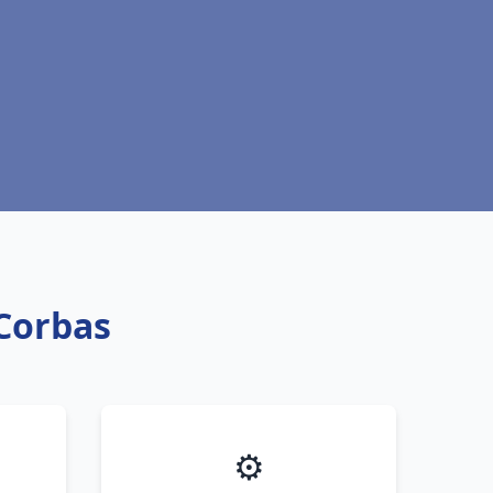
 Corbas
⚙️