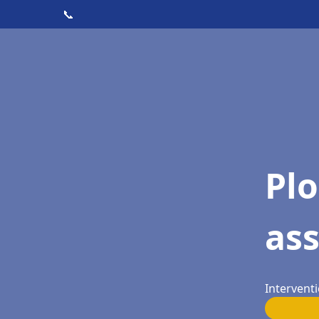
📞
Pl
as
Interventi