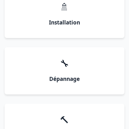
🚿
Installation
🔧
Dépannage
🔨