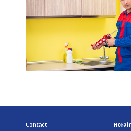
Contact
Horair