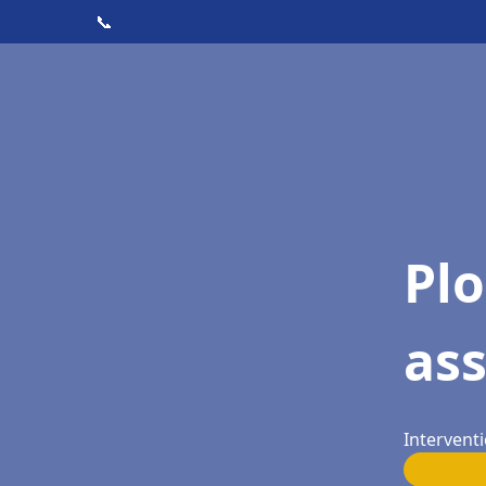
📞
Pl
as
Interventi