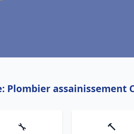
e: Plombier assainissement 
🔧
🔨