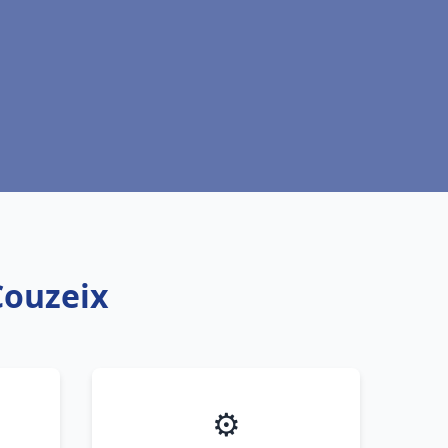
Couzeix
⚙️