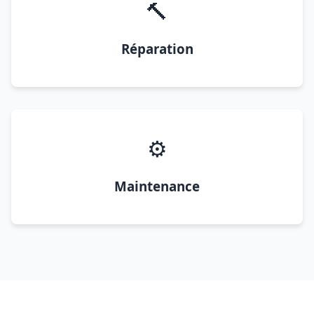
🔨
Réparation
⚙️
Maintenance