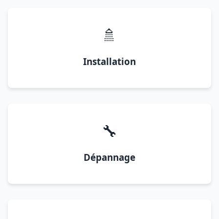
🚿
Installation
🔧
Dépannage