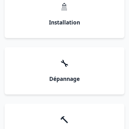
🚿
Installation
🔧
Dépannage
🔨