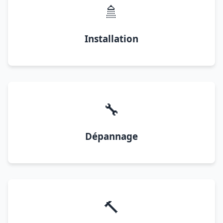
🚿
Installation
🔧
Dépannage
🔨