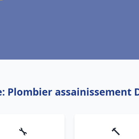
e: Plombier assainissement D
🔧
🔨