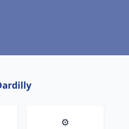
ardilly
⚙️