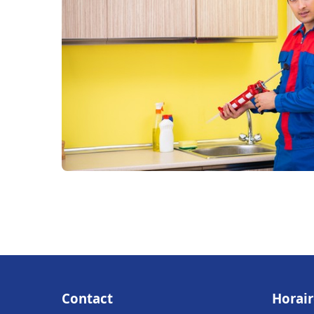
Contact
Horair