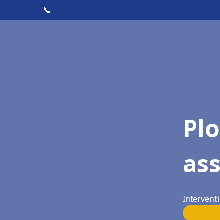
📞
Pl
ass
Interventi