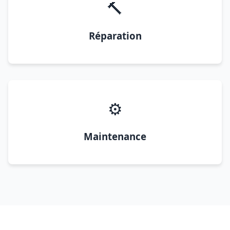
🔨
Réparation
⚙️
Maintenance