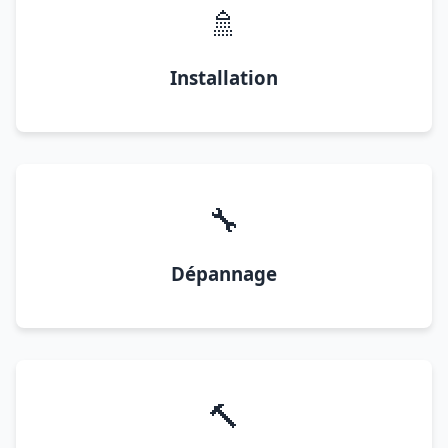
🚿
Installation
🔧
Dépannage
🔨