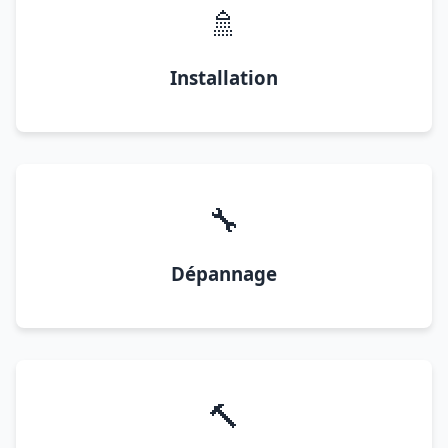
🚿
Installation
🔧
Dépannage
🔨