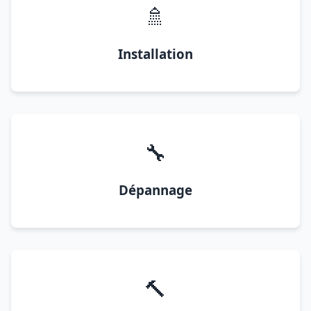
🚿
Installation
🔧
Dépannage
🔨