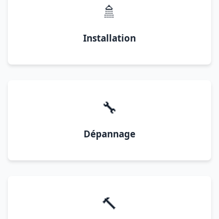
🚿
Installation
🔧
Dépannage
🔨