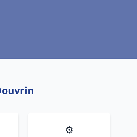
Douvrin
⚙️