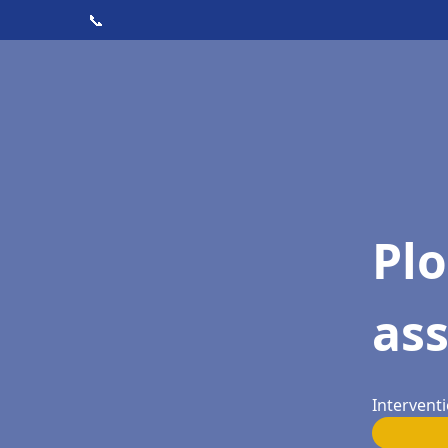
📞
Pl
as
Interventi