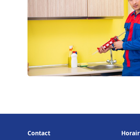
Contact
Horair