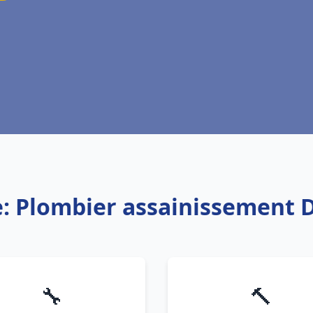
e: Plombier assainissement 
🔧
🔨