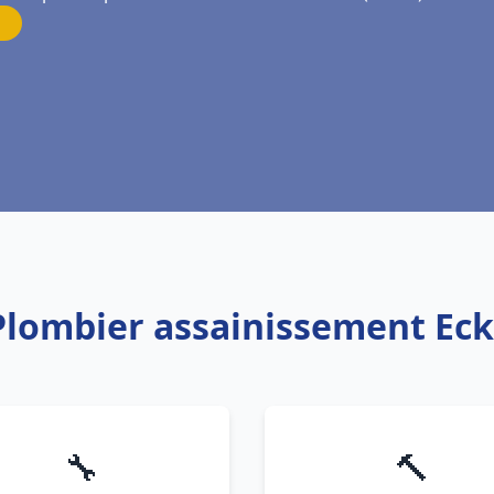
 Plombier assainissement Ec
🔧
🔨