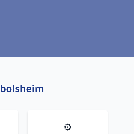
kbolsheim
⚙️