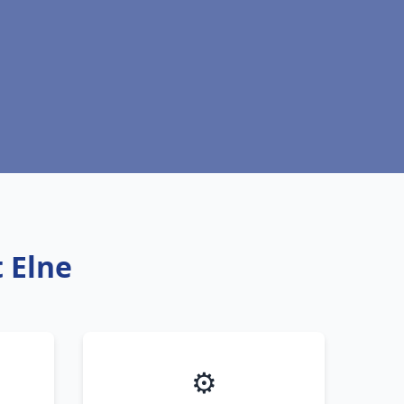
 Elne
⚙️