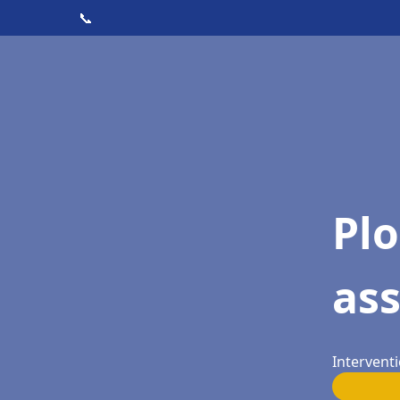
📞
Pl
as
Interventi