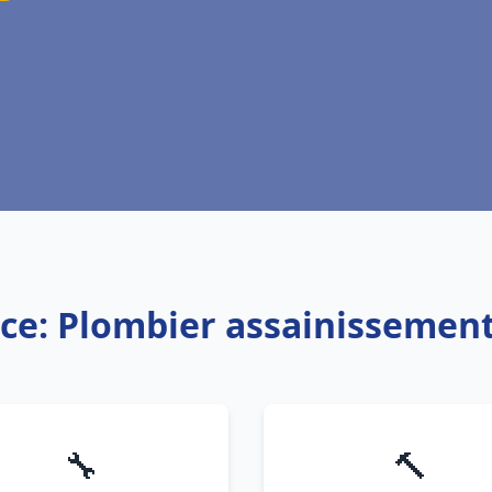
ice: Plombier assainissement
🔧
🔨