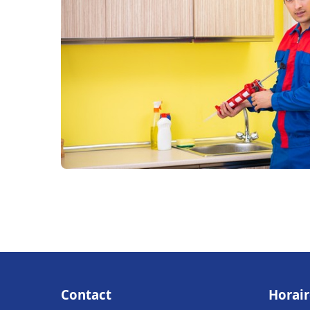
Contact
Horair