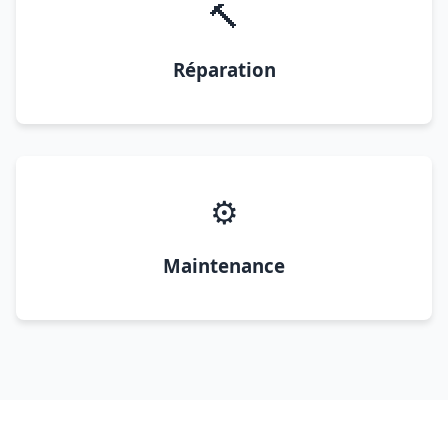
🔨
Réparation
⚙️
Maintenance