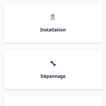
🚿
Installation
🔧
Dépannage