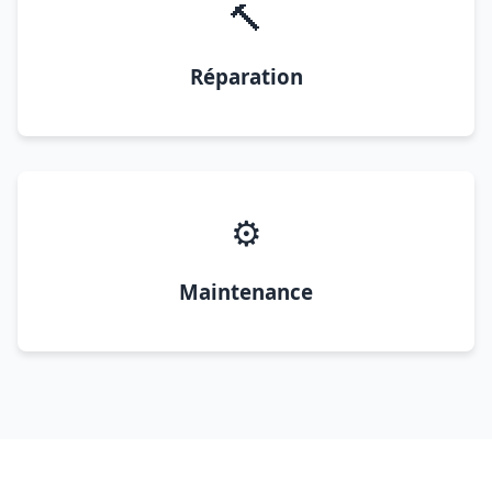
🔨
Réparation
⚙️
Maintenance