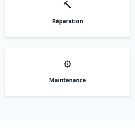
🔨
Réparation
⚙️
Maintenance