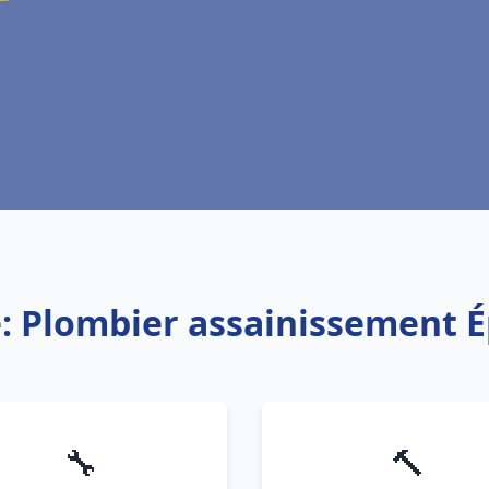
e: Plombier assainissement 
🔧
🔨