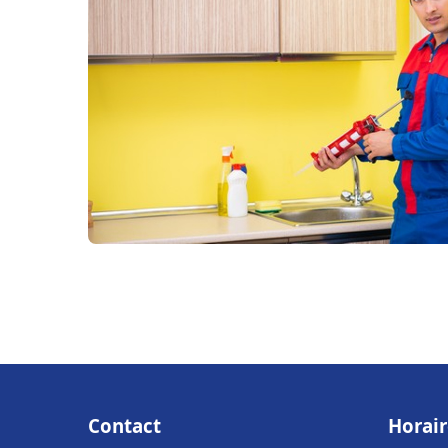
Contact
Horair