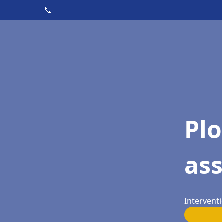
📞
Pl
as
Intervent