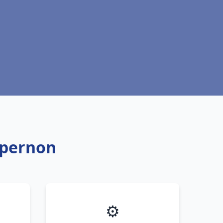
Épernon
⚙️