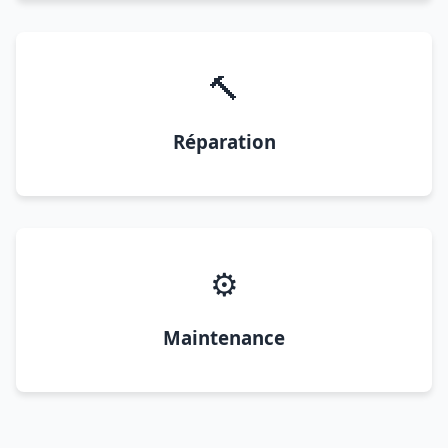
🔨
Réparation
⚙️
Maintenance