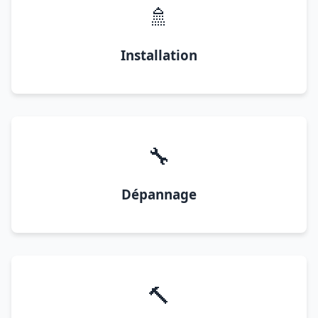
🚿
Installation
🔧
Dépannage
🔨