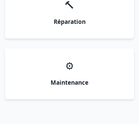
🔨
Réparation
⚙️
Maintenance