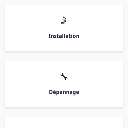
🚿
Installation
🔧
Dépannage