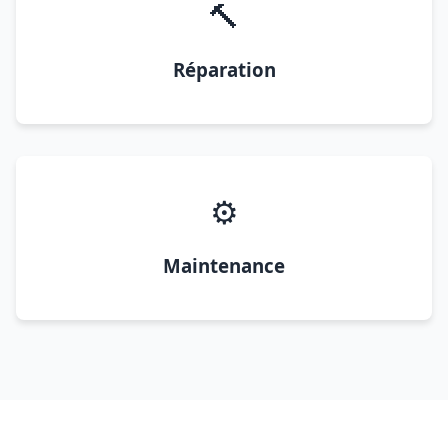
🔨
Réparation
⚙️
Maintenance