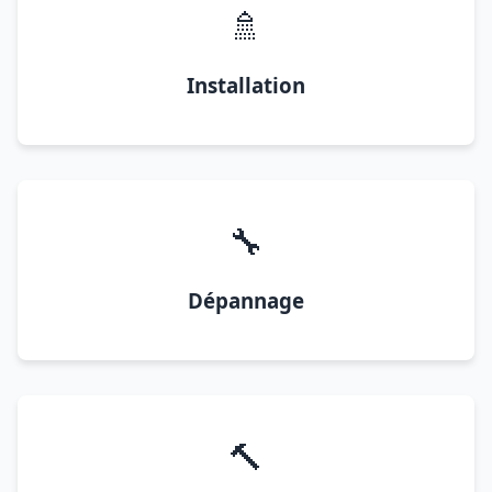
🚿
Installation
🔧
Dépannage
🔨