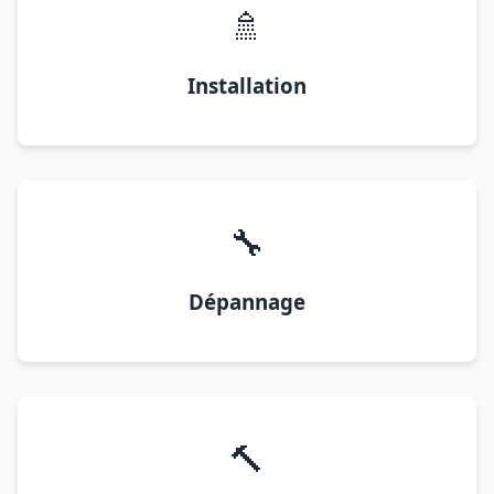
🚿
Installation
🔧
Dépannage
🔨