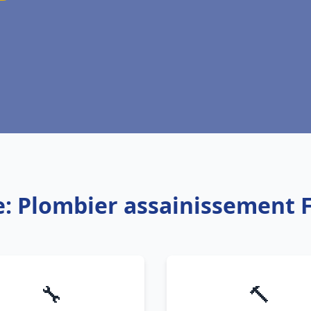
e: Plombier assainissement 
🔧
🔨