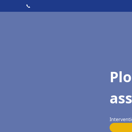
📞
Pl
as
Interventi