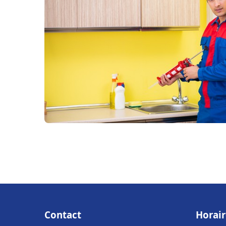
Contact
Horair