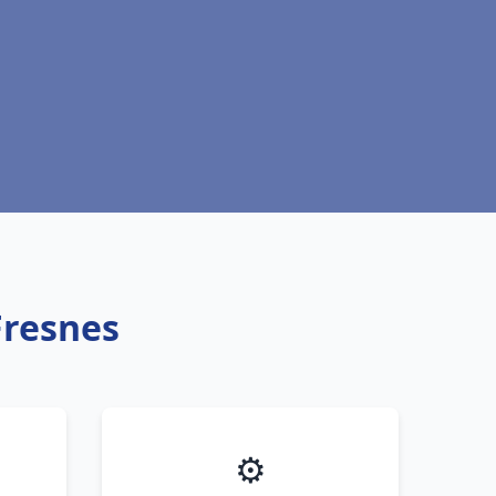
Fresnes
⚙️