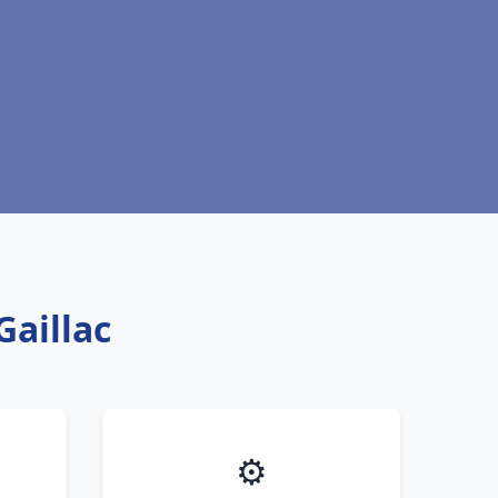
Gaillac
⚙️