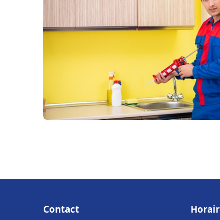
Contact
Horair