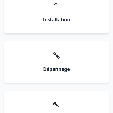
🚿
Installation
🔧
Dépannage
🔨