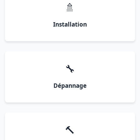
🚿
Installation
🔧
Dépannage
🔨