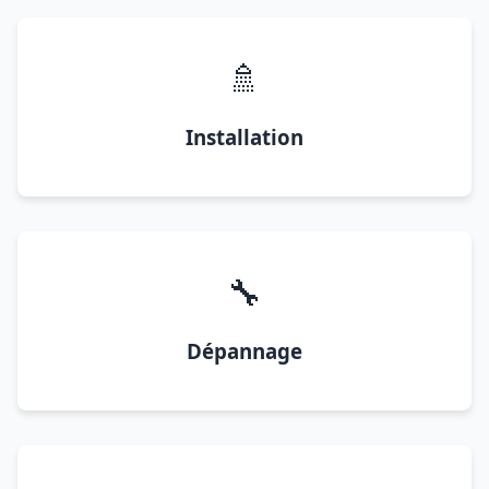
🚿
Installation
🔧
Dépannage