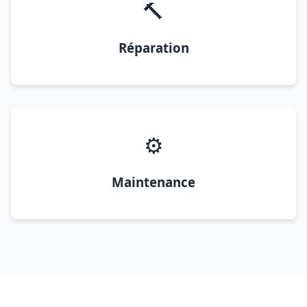
🔨
Réparation
⚙️
Maintenance