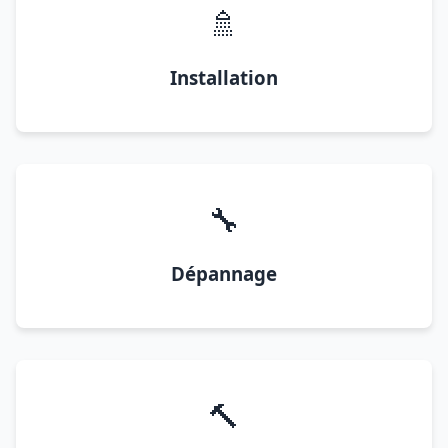
🚿
Installation
🔧
Dépannage
🔨