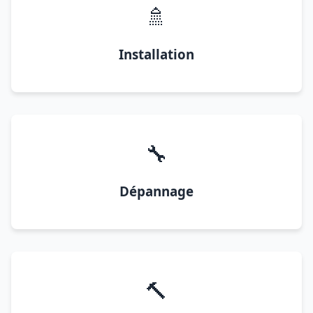
🚿
Installation
🔧
Dépannage
🔨