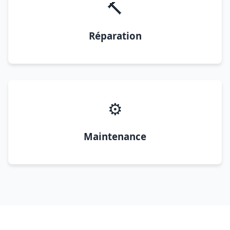
🔨
Réparation
⚙️
Maintenance