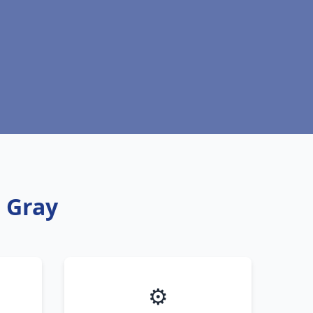
t Gray
⚙️