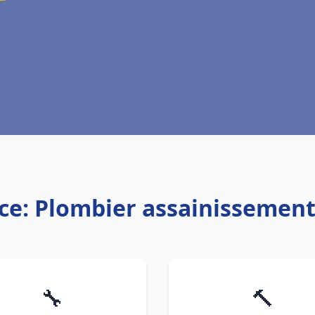
ce: Plombier assainissemen
🔧
🔨