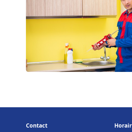
Contact
Horair