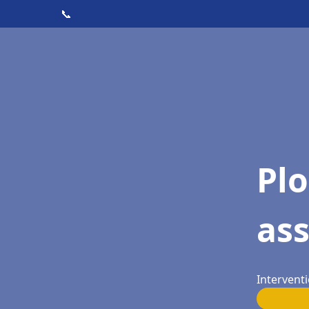
📞
Pl
as
Interventi