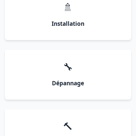
🚿
Installation
🔧
Dépannage
🔨