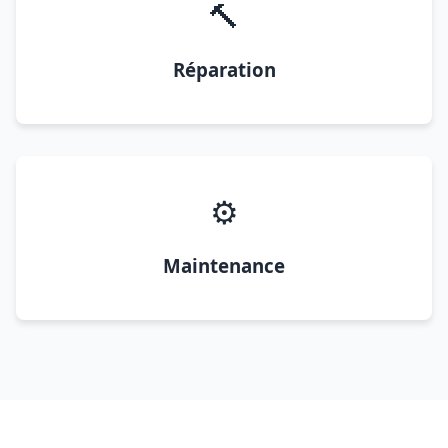
🔨
Réparation
⚙️
Maintenance