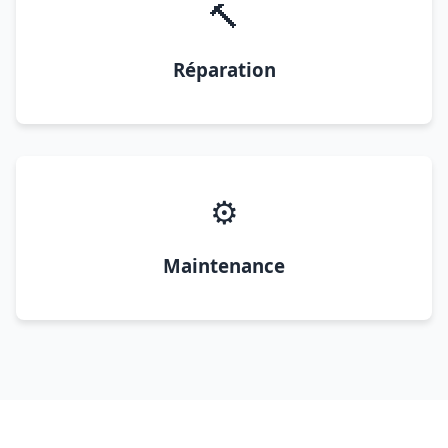
🔨
Réparation
⚙️
Maintenance