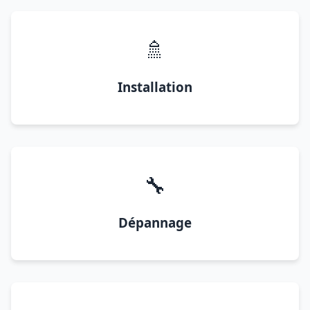
🚿
Installation
🔧
Dépannage