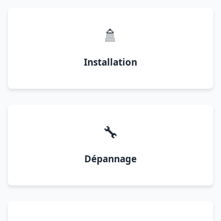
🚿
Installation
🔧
Dépannage