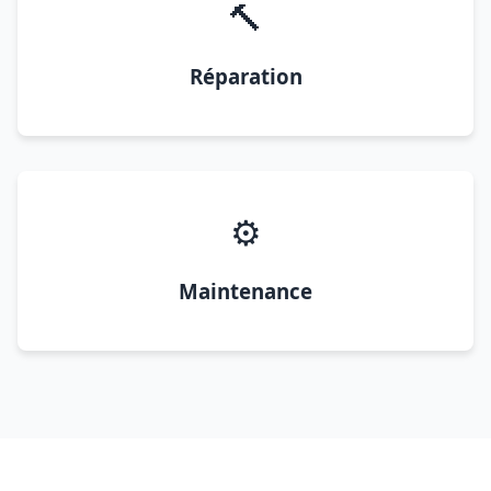
🔨
Réparation
⚙️
Maintenance