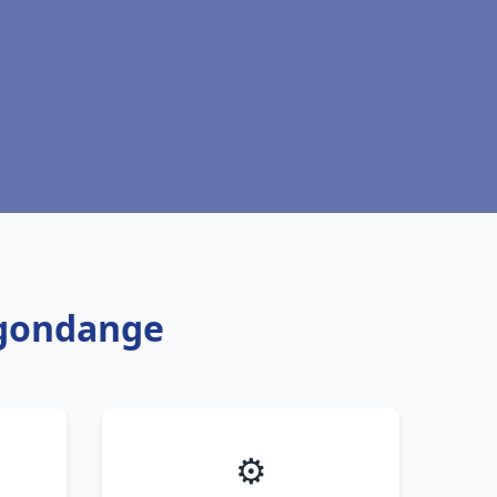
agondange
⚙️