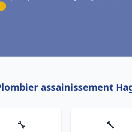
 Plombier assainissement H
🔧
🔨