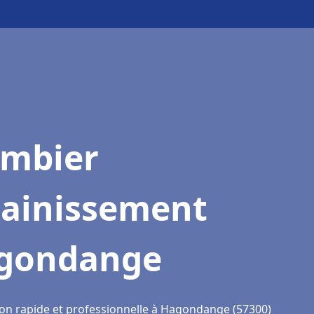
ombier
sainissement
gondange
ion rapide et professionnelle à Hagondange (57300)