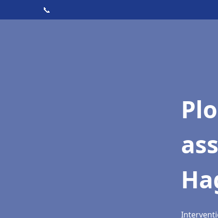
📞
Pl
as
Ha
Intervent